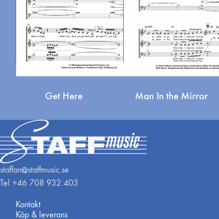
Get Here
Man In the Mirror
staffan@staffmusic.se
Tel +46 708 932 403
Kontakt
Köp & leverans