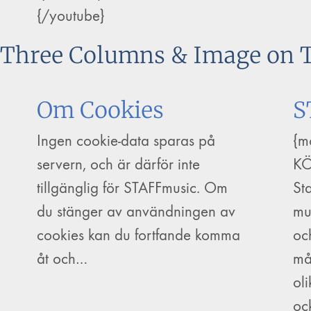
{/youtube}
Three Columns & Image on 
Om Cookies
S
Ingen cookie-data sparas på
{m
servern, och är därför inte
KÖ
tillgänglig för STAFFmusic. Om
St
du stänger av användningen av
mu
cookies kan du fortfande komma
oc
åt och…
må
ol
oc