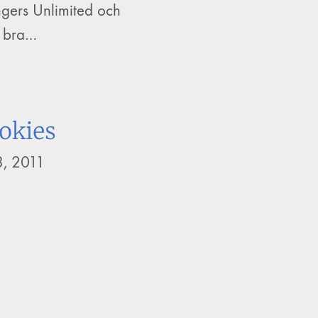
ngers Unlimited och
 bra…
okies
3, 2011