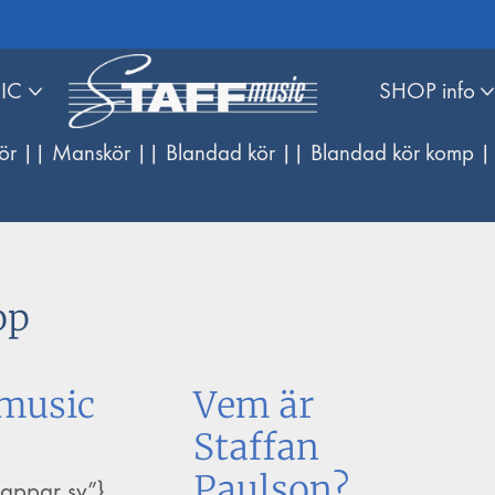
IC
SHOP info
ör |
| Manskör |
| Blandad kör |
| Blandad kör komp |
op
music
Vem är
Staffan
Paulson?
nappar sv”}