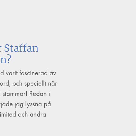
 Staffan
on?
id varit fascinerad av
rd, och speciellt när
i stämmor! Redan i
jade jag lyssna på
imited och andra