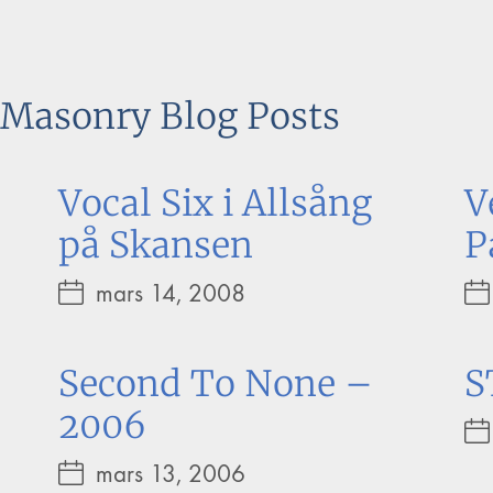
Masonry Blog Posts
Vocal Six i Allsång
V
på Skansen
P
mars 14, 2008
Second To None –
S
2006
mars 13, 2006