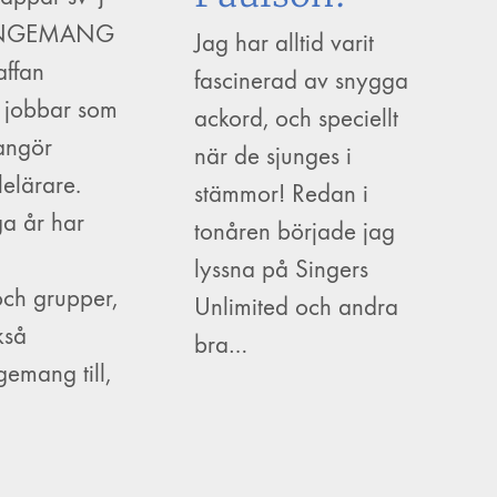
ANGEMANG
Jag har alltid varit
affan
fascinerad av snygga
 jobbar som
ackord, och speciellt
rangör
när de sjunges i
elärare.
stämmor! Redan i
a år har
tonåren började jag
lyssna på Singers
och grupper,
Unlimited och andra
kså
bra…
gemang till,