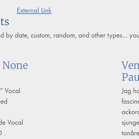
External Link
ts
ed by date, custom, random, and other types… yo
o None
Vem
Pau
” Vocal
Jag ha
med
fasci
ackord
de Vocal
sjunge
D .
tonår