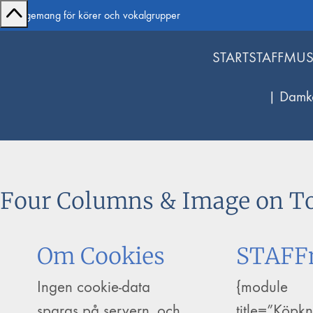
Arrangemang för körer och vokalgrupper
START
STAFFMUS
| Damk
Four Columns & Image on T
Om Cookies
STAFF
Ingen cookie-data
{module
sparas på servern, och
title=”Köpk