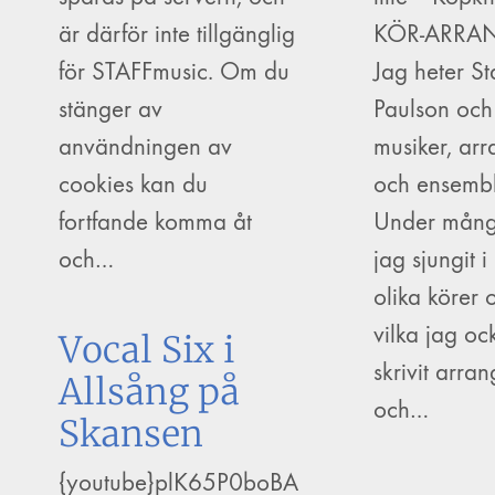
är därför inte tillgänglig
KÖR-ARR
för STAFFmusic. Om du
Jag heter St
stänger av
Paulson och
användningen av
musiker, ar
cookies kan du
och ensembl
fortfande komma åt
Under mång
och…
jag sjungit i
olika körer 
vilka jag oc
Vocal Six i
skrivit arran
Allsång på
och…
Skansen
{youtube}plK65P0boBA