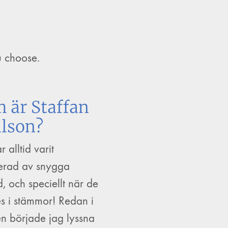
u choose.
 är Staffan
lson?
r alltid varit
nerad av snygga
, och speciellt när de
s i stämmor! Redan i
en började jag lyssna