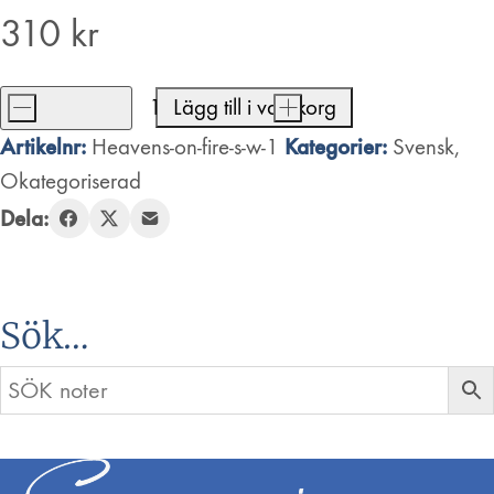
310
kr
-
Lägg till i varukorg
+
Heaven's
Artikelnr:
Kategorier:
Heavens-on-fire-s-w-1
Svensk
,
On
Okategoriserad
Fire
Dela:
(TEST
SE)
mängd
Sök…