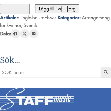
-
Lägg till i varukorg
+
Jingle
Artikelnr:
Kategorier:
jingle-bell-rock-w-s
Arrangemang
Bell
för kvinnor
,
Svensk
Rock
Dela:
mängd
Sök…