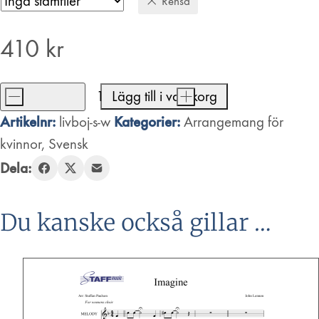
Rensa
410
kr
-
Lägg till i varukorg
+
Livboj
Artikelnr:
Kategorier:
livboj-s-w
Arrangemang för
mängd
kvinnor
,
Svensk
Dela:
Du kanske också gillar …