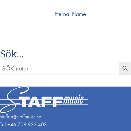
Eternal Flame
Sök…
staffan@staffmusic.se
Tel +46 708 932 403