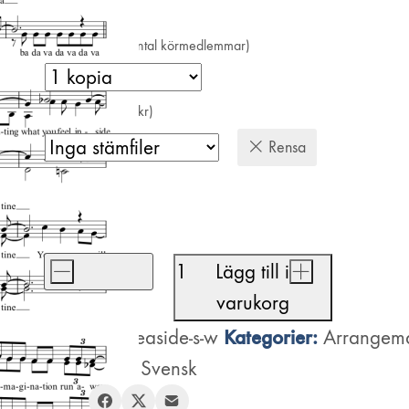
Antal kopior (=antal körmedlemmar)
Stämfiler (+200 kr)
Rensa
410
kr
-
Lägg till i
+
Seaside
varukorg
Rendezvous
Artikelnr:
Kategorier:
seaside-s-w
Arrangem
mängd
för kvinnor
,
Svensk
Dela: