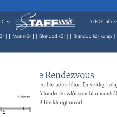
IC
SHOP info
ör |
| Manskör |
| Blandad kör |
| Blandad kör komp |
Seaside Rendezvous
En av Queens lite udda låtar. En väldigt roli
och underhållande showlåt som bl a innehål
kazzoo-solo! Lite klurigt arrad.