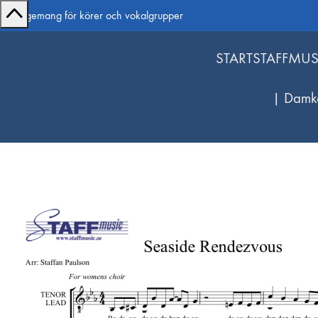
Arrangemang för körer och vokalgrupper
START
STAFFMUS
| Damk