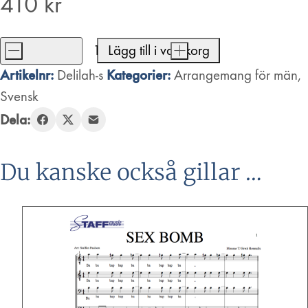
410
kr
-
Lägg till i varukorg
+
Delilah
Artikelnr:
Kategorier:
Delilah-s
Arrangemang för män
,
mängd
Svensk
Dela:
Du kanske också gillar …