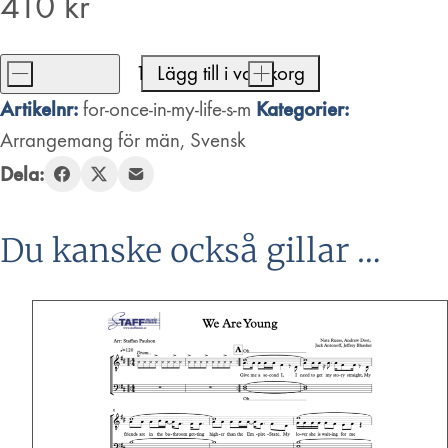
410
kr
-
Lägg till i varukorg
+
For
Artikelnr:
Kategorier:
for-once-in-my-life-s-m
Once
Arrangemang för män
,
Svensk
In
Dela:
My
Life
mängd
Du kanske också gillar …