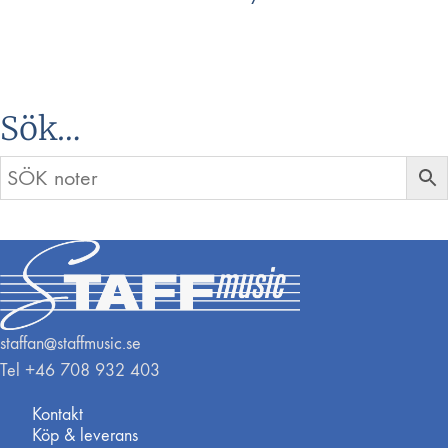
Sök…
staffan@staffmusic.se
Tel +46 708 932 403
Kontakt
Köp & leverans