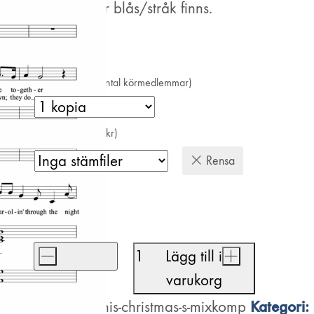
Även arr för blås/stråk finns.
Antal kopior (=antal körmedlemmar)
Stämfiler (+200 kr)
Rensa
410
kr
-
Lägg till i
+
This
varukorg
Christmas
Artikelnr:
Kategori:
this-christmas-s-mixkomp