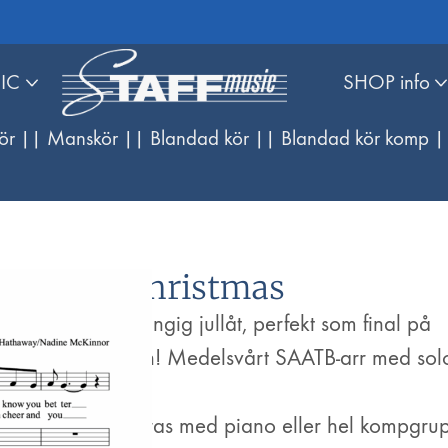
IC
SHOP info
ör |
| Manskör |
| Blandad kör |
| Blandad kör komp |
This Christmas
Otroligt svängig jullåt, perfekt som final på
julkonserten! Medelsvårt SAATB-arr med solo
verserna.
Kan framföras med piano eller hel kompgru