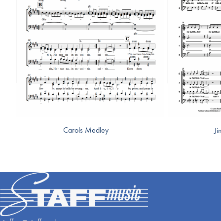
Carols Medley
Ji