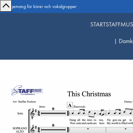
Arrangemang för körer och vokalgrupper
START
STAFFMUS
| Damk