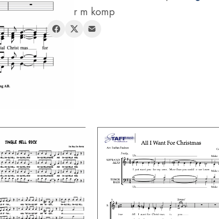
mängd
Blandad kör m komp
Dela: