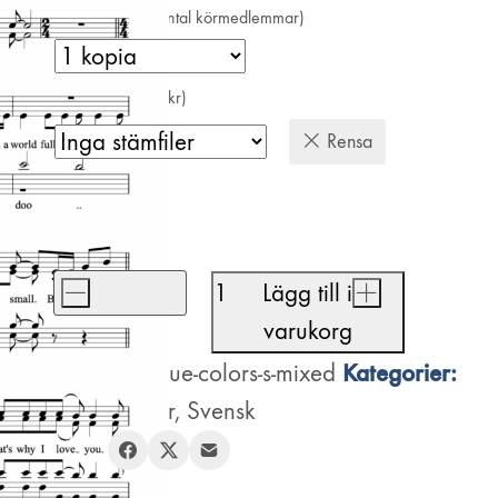
Antal kopior (=antal körmedlemmar)
Stämfiler (+200 kr)
Rensa
410
kr
-
Lägg till i
+
True
varukorg
Colors
Artikelnr:
Kategorier:
true-colors-s-mixed
mängd
Blandad kör
,
Svensk
Dela: