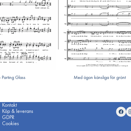
 Parting Glass
Med ögon känsliga för grönt
Kontakt
Köp & leverans
GDPR
Cookies