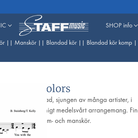
IC
SHOP info
ör |
| Manskör |
| Blandad kör |
| Blandad kör komp |
True Colors
Snygg ballad, sjungen av många artister, i
ett fyrstämmigt medelsvårt arrangemang. Fin
även för dam- och manskör.