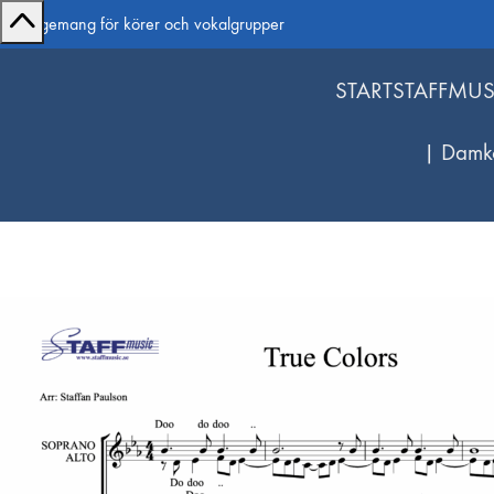
Arrangemang för körer och vokalgrupper
START
STAFFMUS
| Damk