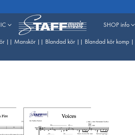
IC
SHOP info
ör |
| Manskör |
| Blandad kör |
| Blandad kör komp |