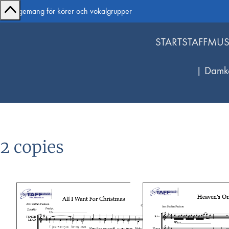
Arrangemang för körer och vokalgrupper
START
STAFFMUS
| Damk
2 copies