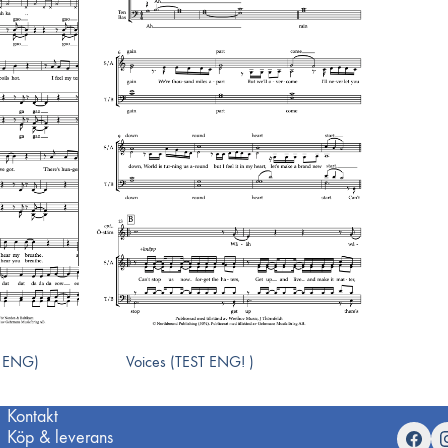
T ENG)
Voices (TEST ENG! )
Kontakt
Köp & leverans