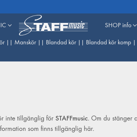
IC
SHOP info
ör |
| Manskör |
| Blandad kör |
| Blandad kör komp |
STAFFmusic
 inte tillgänglig för
. Om du stänger 
ormation som finns tillgänglig här.