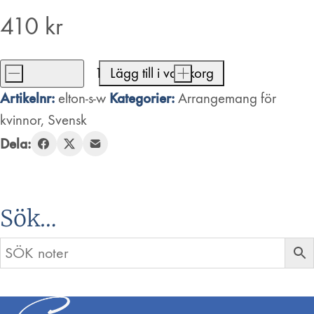
410
kr
-
Lägg till i varukorg
+
Elton
Artikelnr:
Kategorier:
elton-s-w
Arrangemang för
John
kvinnor
,
Svensk
Medley
Dela:
mängd
Sök…