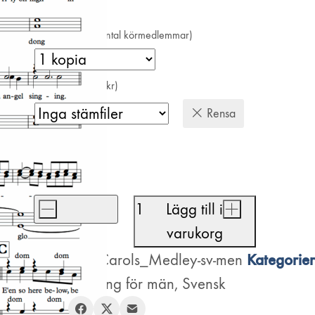
Antal kopior (=antal körmedlemmar)
Stämfiler (+200 kr)
Rensa
410
kr
-
Lägg till i
+
Carols
varukorg
Medley
Artikelnr:
Kategorier
Carols_Medley-sv-men
mängd
Arrangemang för män
,
Svensk
Dela: