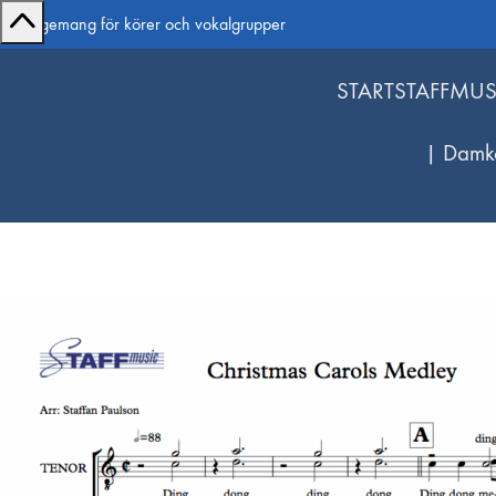
Arrangemang för körer och vokalgrupper
START
STAFFMUS
| Damk