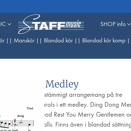
IC
SHOP info
ör |
| Manskör |
| Blandad kör |
| Blandad kör komp |
Carols Medley
Klassiskt fyrstämmigt arrangemang på tre
engelska carols i ett medley. Ding Dong Mer
On High, God Rest You Merry Gentlemen o
Deck the Halls. Finns även i blandad sättning