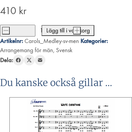
410
kr
-
Lägg till i varukorg
+
Carols
Artikelnr:
Kategorier:
Carols_Medley-sv-men
Medley
Arrangemang för män
,
Svensk
mängd
Dela:
Du kanske också gillar …