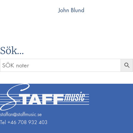
John Blund
Sök…
staffan@staffmusic.se
Tel +46 708 932 403