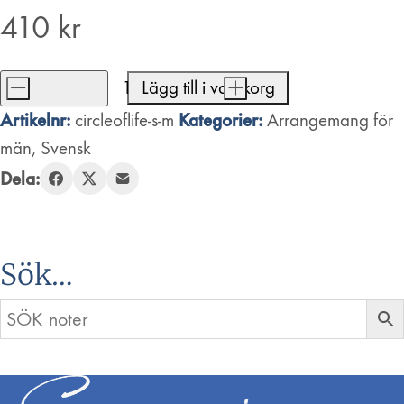
410
kr
-
Lägg till i varukorg
+
Circle
Artikelnr:
Kategorier:
circleoflife-s-m
Arrangemang för
of
män
,
Svensk
Life
Dela:
mängd
Sök…