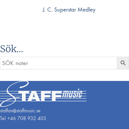
J. C. Superstar Medley
Sök…
staffan@staffmusic.se
Tel +46 708 932 403