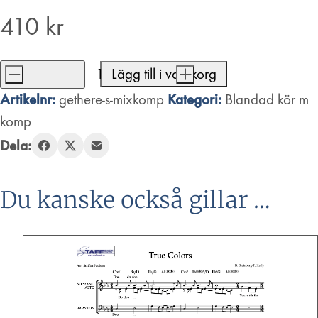
410
kr
-
Lägg till i varukorg
+
Get
Artikelnr:
Kategori:
gethere-s-mixkomp
Blandad kör m
Here
komp
mängd
Dela:
Du kanske också gillar …