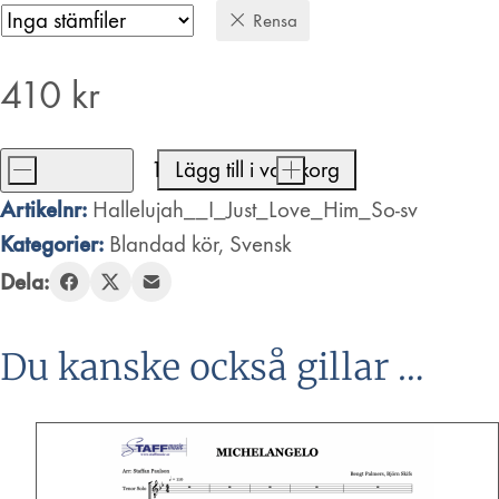
Rensa
410
kr
-
Lägg till i varukorg
+
Hallelujah,
Artikelnr:
Hallelujah__I_Just_Love_Him_So-sv
I
Kategorier:
Blandad kör
,
Svensk
Just
Dela:
Love
Him
So
Du kanske också gillar …
mängd