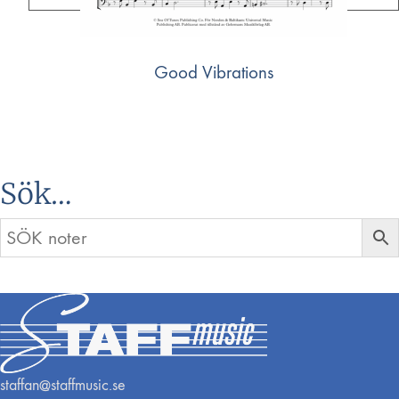
Good Vibrations
Sök…
staffan@staffmusic.se