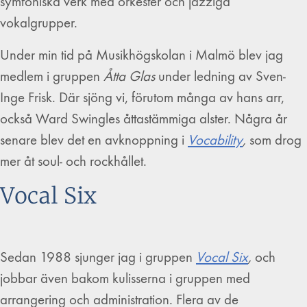
symfoniska verk med orkester och jazziga
vokalgrupper.
Under min tid på Musikhögskolan i Malmö blev jag
medlem i gruppen
Åtta Glas
under ledning av Sven-
Inge Frisk. Där sjöng vi, förutom många av hans arr,
också Ward Swingles åttastämmiga alster. Några år
senare blev det en avknoppning i
Vocability
,
som drog
mer åt soul- och rockhållet.
Vocal Six
Sedan 1988 sjunger jag i gruppen
Vocal Six
,
och
jobbar även bakom kulisserna i gruppen med
arrangering och administration. Flera av de