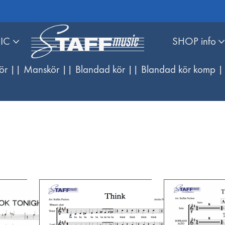
IC
SHOP info
ör |
| Manskör |
| Blandad kör |
| Blandad kör komp |