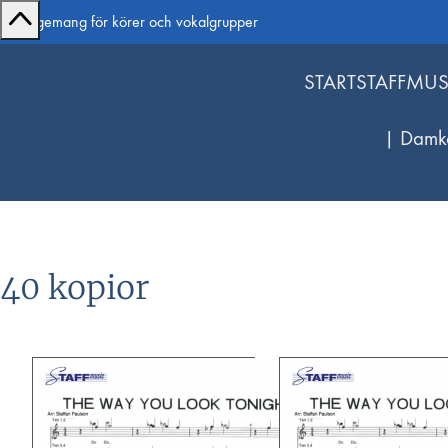
Arrangemang för körer och vokalgrupper
START
STAFFMUS
| Damk
40 kopior