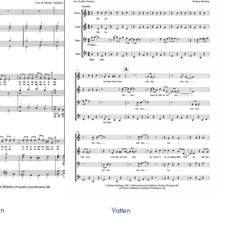
en
Vatten