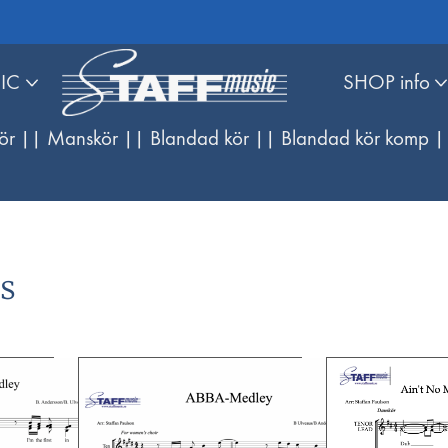
IC
SHOP info
ör |
| Manskör |
| Blandad kör |
| Blandad kör komp |
es