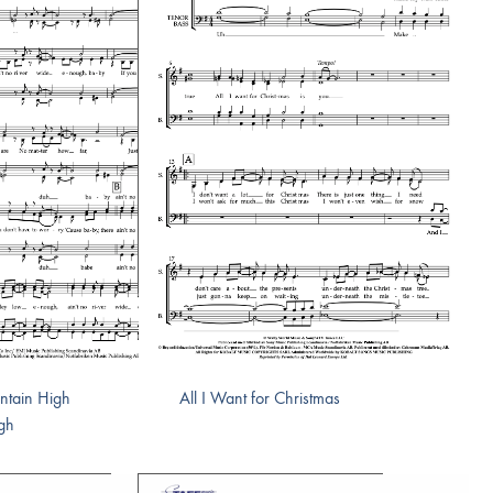
ntain High
All I Want for Christmas
gh