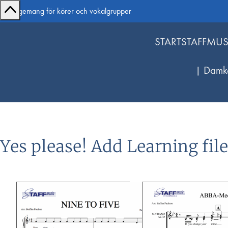
Arrangemang för körer och vokalgrupper
START
STAFFMUS
| Damk
Yes please! Add Learning fil