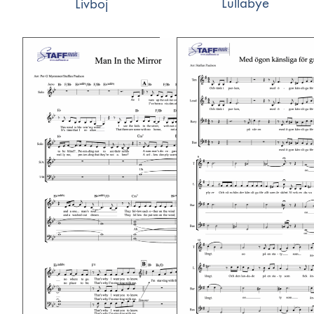
Lullabye
Livboj